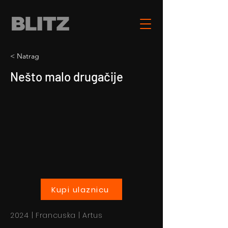
< Natrag
Nešto malo drugačije
Kupi ulaznicu
2024 | Francuska | Artus