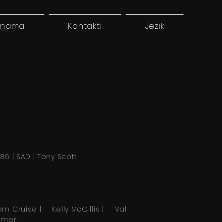
 nama
Kontakti
Jezik
986 | SAD | Tony Scott
om Cruise | Kelly McGillis | Val
ilmer