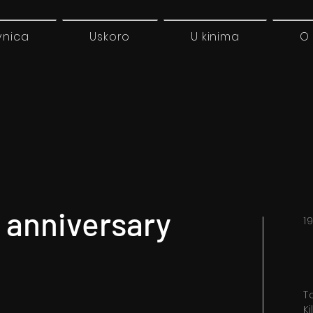
vnica
Uskoro
U kinima
O
 anniversary
1
T
K