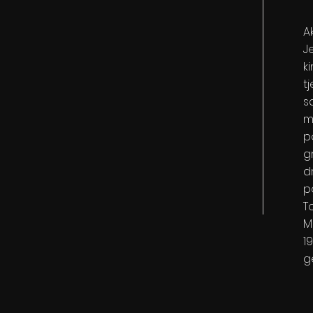
A
J
k
t
s
m
p
g
d
p
T
M
19
g