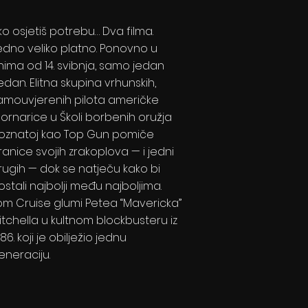
ko osjetiš potrebu… Dva filma.
edno veliko platno. Ponovno u
inima od 14. svibnja, samo jedan
jedan. Elitna skupina vrhunskih,
amouvjerenih pilota američke
ornarice u Školi borbenih oružja
oznatoj kao Top Gun pomiče
ranice svojih zrakoplova — i jedni
rugih — dok se natječu kako bi
ostali najbolji među najboljima.
om Cruise glumi Petea “Mavericka”
itchella u kultnom blockbusteru iz
86. koji je obilježio jednu
eneraciju.