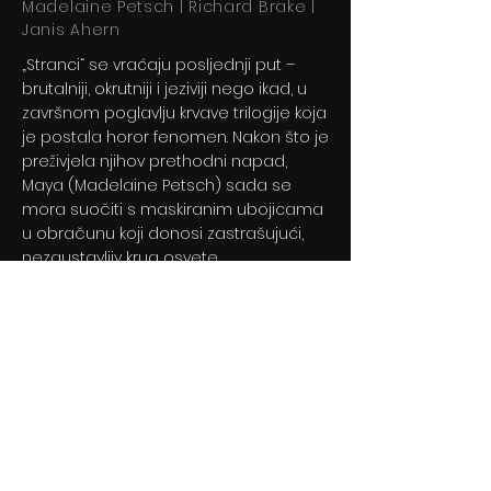
Madelaine Petsch | Richard Brake |
Janis Ahern
„Stranci“ se vraćaju posljednji put –
brutalniji, okrutniji i jeziviji nego ikad, u
završnom poglavlju krvave trilogije koja
je postala horor fenomen. Nakon što je
preživjela njihov prethodni napad,
Maya (Madelaine Petsch) sada se
mora suočiti s maskiranim ubojicama
u obračunu koji donosi zastrašujući,
nezaustavljiv krug osvete.
Previous
Next
© 2024 By BLITZ d.o.o.