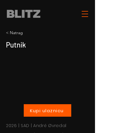
< Natrag
Putnik
Kupi ulaznicu
2026 | SAD | André Øvredal