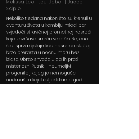
Melissa Leo | Lou Llobell | Jacob
Scipio
Nekoliko tjedana nakon što su krenuli u
avanturu života u kombiju, mladi par
svjedoči stravičnoj prometnoj nesreći
koja završava smrću vozača. No, ono
što isprva djeluje kao nesretan slučaj
brzo prerasta u noćnu moru bez
izlaza. Ubrzo shvaćaju da ih prati
misteriozni Putnik – neumoljivi
progonitelj kojeg je nemoguće
nadmašiti i koji ih slijedi kamo god
krenuli
Previous
Next