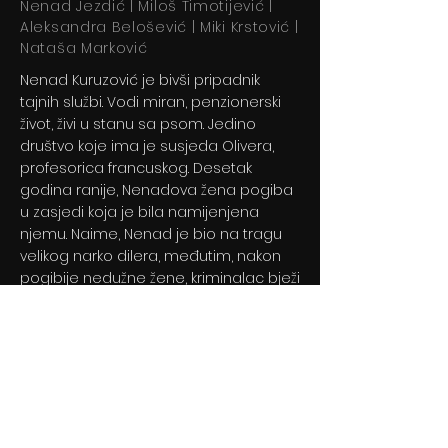
Nenad Jezdić | Miloš Timotijević |
Aleksandra Belošević | Miki Krstović |
Nataša Marković
Nenad Kuruzović je bivši pripadnik
tajnih službi. Vodi miran, penzionerski
život, živi u stanu sa psom. Jedino
društvo koje ima je susjeda Olivera,
profesorica francuskog. Desetak
godina ranije, Nenadova žena pogiba
u zasjedi koja je bila namijenjena
njemu. Naime, Nenad je bio na tragu
velikog narko dilera, međutim, nakon
pogibije nedužne žene, kriminalac bježi
preko granice.
Previous
Next