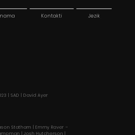
 nama
Kontakti
Jezik
023 | SAD | David Ayer
ason Statham | Emmy Raver –
ampman | Josh Hutcherson |