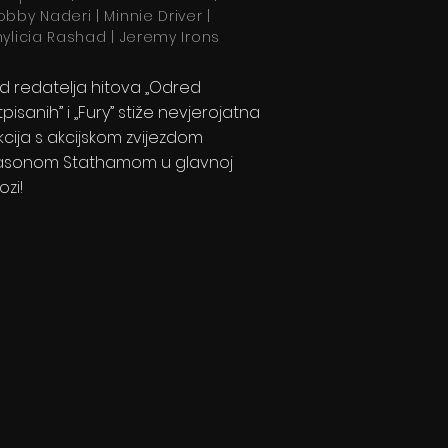
obby Naderi | Minnie Driver |
hylicia Rashad | Jeremy Irons
d redatelja hitova „Odred
tpisanih” i „Fury” stiže nevjerojatna
kcija s akcijskom zvijezdom
asonom Stathamom u glavnoj
ozi!