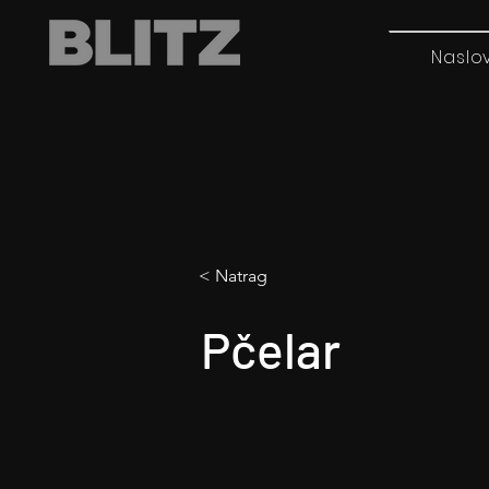
Naslo
< Natrag
Pčelar