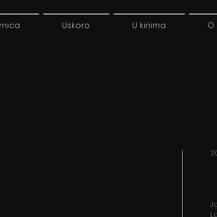
vnica
Uskoro
U kinima
O
2
J
L