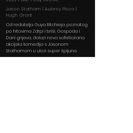
Jason Statham | Aubrey Plaza |
Hugh Grant
Od redatelja Guya Ritchieja, poznatog
po hitovima Zdrpi i briši, Gospoda i
Dani gnjeva, dolazi nova sofisticirana
akcijska komedija s Jasonom
Stathamom u ulozi super špijuna.
Previous
Next
© 2024 By BLITZ d.o.o.