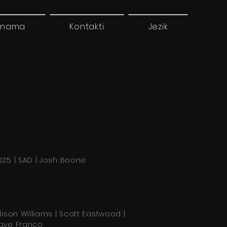
 nama
Kontakti
Jezik
025 | SAD | Josh Boone
llison Williams | Scott Eastwood |
ave Franco