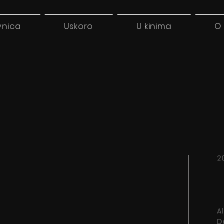
vnica
Uskoro
U kinima
O
2
A
D