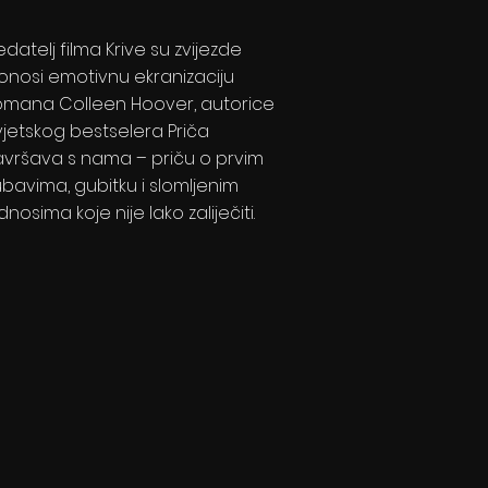
edatelj filma Krive su zvijezde
onosi emotivnu ekranizaciju
omana Colleen Hoover, autorice
vjetskog bestselera Priča
avršava s nama – priču o prvim
jubavima, gubitku i slomljenim
dnosima koje nije lako zaliječiti.