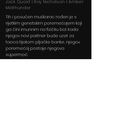
Jack Quaid | Ray Nicholson | Amber
Midthunder
Tih i povučen muškarac rođen je s
rijetkim genetskim poremećajem koji
ga čini imunnim na fizičku bol. Kada
njegov novi partner bude uzet za
taoca tijekom pljačke banke, njegov
poremećaj postaje njegova
supermoć.
Previous
Next
© 2024 By BLITZ d.o.o.