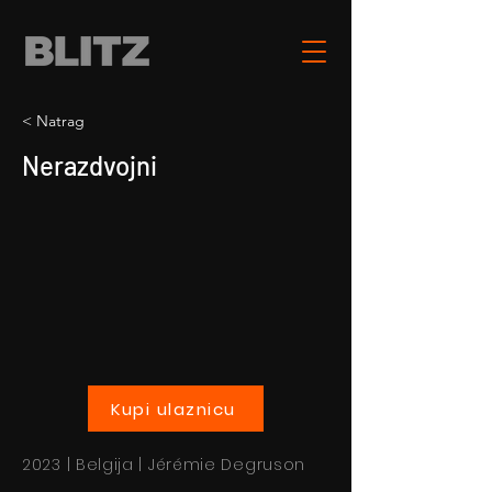
< Natrag
Nerazdvojni
Kupi ulaznicu
2023 | Belgija | Jérémie Degruson