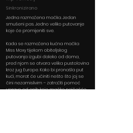
Sinkronizirano
Jedna razmažena mačka. Jedan
smušeni pas. Jedno veliko putovanje
koje će promijeniti sve.
Kada se razmažena kućna mačka
Miss Moxy tijekom obiteljskog
putovanja izgubi daleko od doma,
pred njom se otvara velika pustolovina
kroz jug Europe. Kako bi pronašla put
kući, morat će učiniti nešto što joj se
čini nezamislivim – zatražiti pomoć
upravo od onih koje mačke najčešće
izbjegavaju.
Previous
Next