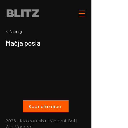
< Natrag
Mačja posla
Kupi ulaznicu
2026 | Nizozemska | Vincent Bal |
Wip Vernooij