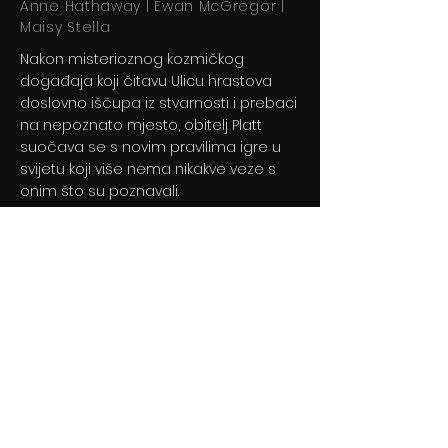
Anne Hathaway | Ewan McGregor |
Maisy Stella
Nakon misterioznog kozmičkog
događaja koji čitavu Ulicu hrastova
doslovno iščupa iz stvarnosti i prebaci
na nepoznato mjesto, obitelj Platt
suočava se s novim pravilima igre u
svijetu koji više nema nikakve veze s
onim što su poznavali.
Previous
Next
© 2024 By BLITZ d.o.o.