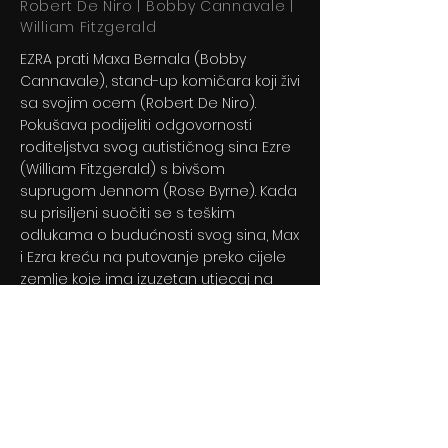
Robert De Niro | Bobby Cannavale |
William Fitzgerald
EZRA prati Maxa Bernala (Bobby
Cannavale), stand-up komičara koji živi
sa svojim ocem (Robert De Niro).
Pokušava podijeliti odgovornosti
roditeljstva svog autističnog sina Ezre
(William Fitzgerald) s bivšom
suprugom Jennom (Rose Byrne). Kada
su prisiljeni suočiti se s teškim
odlukama o budućnosti svog sina, Max
i Ezra kreću na putovanje preko cijele
zemlje koje ima izuzetan utjecaj na
njihove živote.
Previous
Next