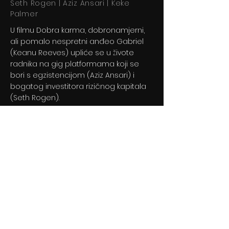
Seth Rogen | Aziz Ansari | Keke
Palmer
U filmu Dobra karma, dobronamjerni,
ali pomalo nespretni anđeo Gabriel
(Keanu Reeves) upliće se u živote
radnika na gig platformama koji se
bori s egzistencijom (Aziz Ansari) i
bogatog investitora rizičnog kapitala
(Seth Rogen).
Previous
Next
© 2024 By BLITZ d.o.o.