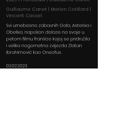
Guillaume Canet | Marion Cotillard |
Vincent Cassel
Svi urnebesno zabavnih Gala, Asterixa i
Obelixa, napokon dolaze na svoje u
petom filmu franšize kojoj se pridružila
i velika nogometna zvijezda Zlatan
Ibrahimović kao Oneofus.
02.02.2023
Previous
Next
© 2024 By BLITZ d.o.o.