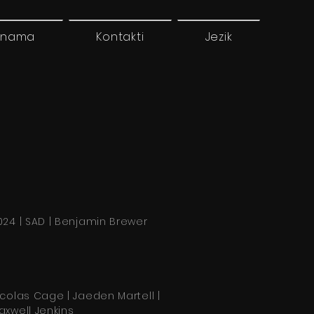
 nama
Kontakti
Jezik
024 | SAD | Benjamin Brewer
icolas Cage | Jaeden Martell |
axwell Jenkins