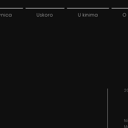
vnica
Uskoro
U kinima
O
2
N
M