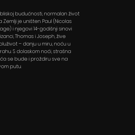
 bliskoj budućnosti, normalan život
a Zemlji je uništen. Paul (Nicolas
age) i njegovi 14-godišnji sinovi
lizanci, Thomas i Joseph, žive
oluživot – danju u miru, noću u
trahu. S dolaskom noći, strašna
ića se bude i proždiru sve na
vom putu.