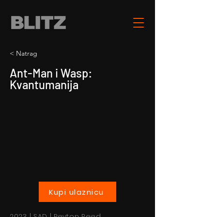
< Natrag
Ant-Man i Wasp:
Kvantumanija
Kupi ulaznicu
2023 | SAD | Peyton Reed