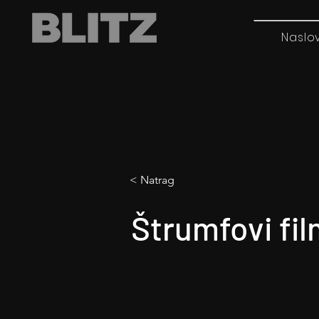
Naslo
< Natrag
Štrumfovi fi