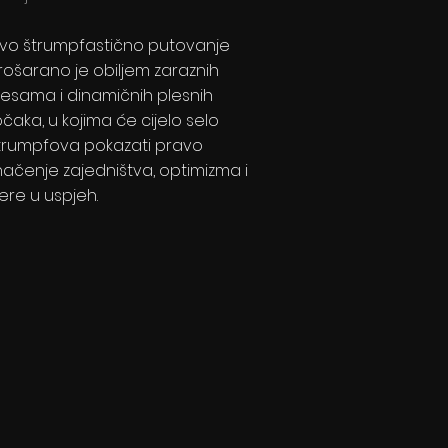
vo štrumpfastično putovanje
rošarano je obiljem zaraznih
jesama i dinamičnih plesnih
očaka, u kojima će cijelo selo
trumpfova pokazati pravo
načenje zajedništva, optimizma i
jere u uspjeh.