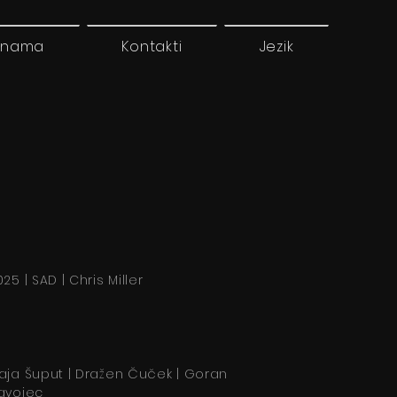
 nama
Kontakti
Jezik
025 | SAD | Chris Miller
aja Šuput | Dražen Čuček | Goran
avojec