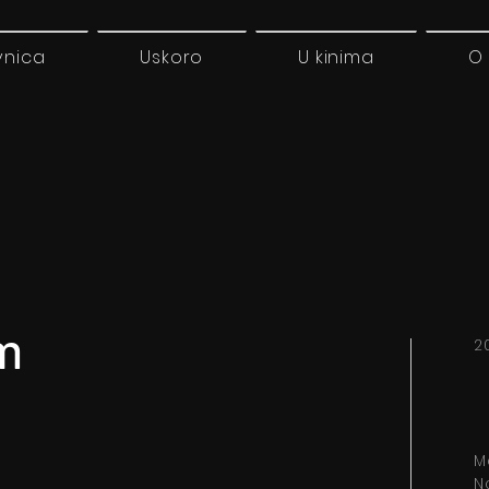
vnica
Uskoro
U kinima
O
lm
2
M
N