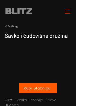
< Natrag
Šavko i čudovišna družina
Kupi ulaznicu
2025 | Velika Britanija | Steve
Hudson