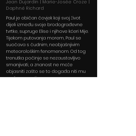
Jean Dujardin | Marie-Josée Croze |
Daphné Richard
Paul je običan čovjek koji svoj život
dijeli između svoje brodograđevne
tvrtke, supruge Elise i njihove kćeri Mije.
Tijekom putovanja morem, Paul se
suočava s čudnim, neobjašnjivim
meteorološkim fenomenom. Od tog
trenutka počinje se nezaustavljivo
smanjivati, a znanost ne može
objasniti zašto se to događa niti mu
može pomoći.
Previous
Next
© 2024 By BLITZ d.o.o.