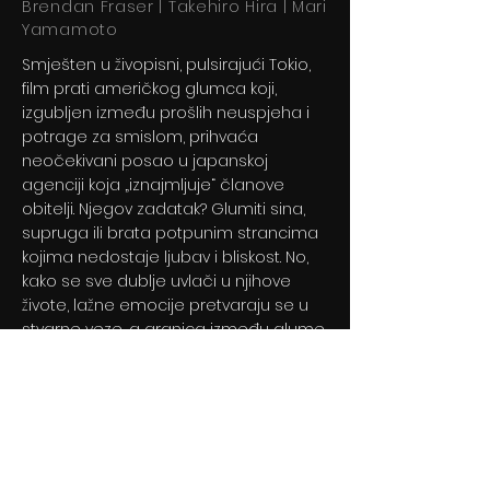
Brendan Fraser | Takehiro Hira | Mari
Yamamoto
Smješten u živopisni, pulsirajući Tokio,
film prati američkog glumca koji,
izgubljen između prošlih neuspjeha i
potrage za smislom, prihvaća
neočekivani posao u japanskoj
agenciji koja „iznajmljuje“ članove
obitelji. Njegov zadatak? Glumiti sina,
supruga ili brata potpunim strancima
kojima nedostaje ljubav i bliskost. No,
kako se sve dublje uvlači u njihove
živote, lažne emocije pretvaraju se u
stvarne veze, a granica između glume
i stvarnosti polako nestaje.
Previous
Next