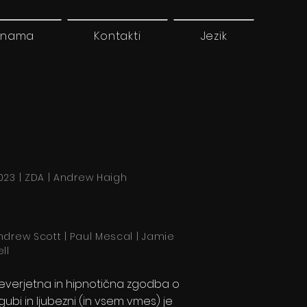
 nama
Kontakti
Jezik
023 | ZDA | Andrew Haigh
ndrew Scott | Paul Mescal | Jamie
ll
everjetna in hipnotična zgodba o
zgubi in ljubezni (in vsem vmes) je