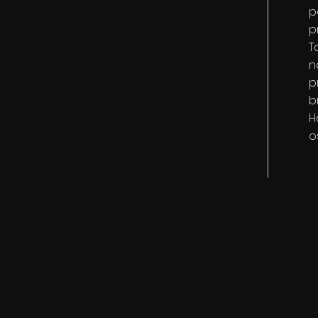
p
p
T
n
p
b
H
o