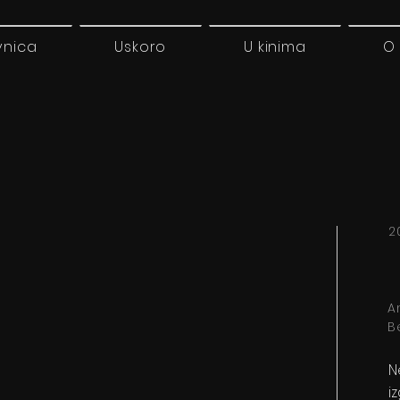
vnica
Uskoro
U kinima
O
2
A
Be
N
i