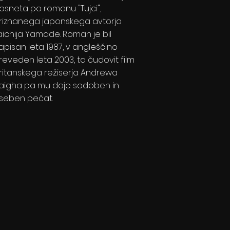
osneta po romanu "Tujci",
riznanega japonskega avtorja
aichija Yamade. Roman je bil
apisan leta 1987, v angleščino
reveden leta 2003, ta čudovit film
ritanskega režiserja Andrewa
aigha pa mu daje sodoben in
seben pečat.