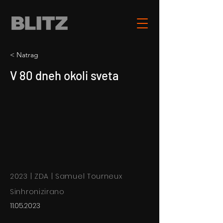
< Natrag
V 80 dneh okoli sveta
2023 | ZDA | Samuel Tourneux
Sinhronizirano
11.05.2023