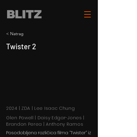
< Natrag
Twister 2
2024 | ZDA | Lee Isaac Chung
Glen Powell | Daisy Edgar-Jones |
Brandon Perea | Anthony Ramos
Posodobljena različica filma “Twister” iz