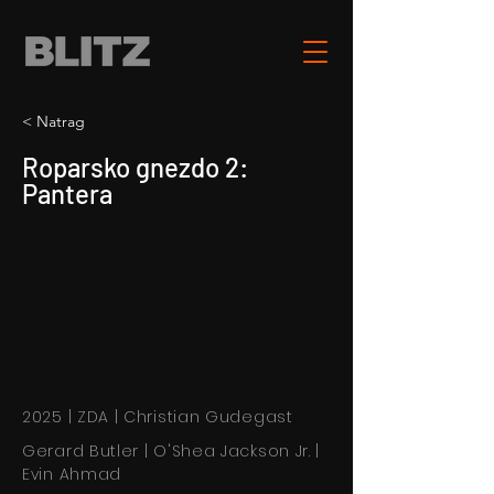
< Natrag
Roparsko gnezdo 2:
Pantera
2025 | ZDA | Christian Gudegast
Gerard Butler | O'Shea Jackson Jr. |
Evin Ahmad