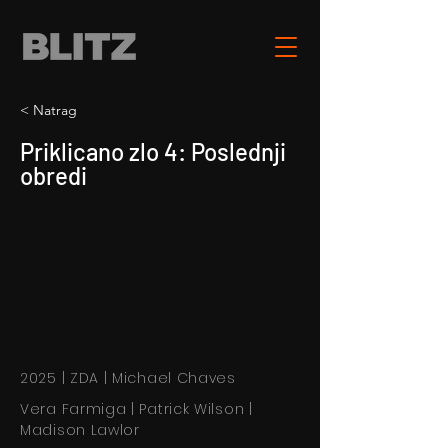
< Natrag
Priklicano zlo 4: Poslednji
obredi
2025 | ZDA | Michael Chaves
Vera Farmiga | Patrick Wilson |
Madison Lawlor