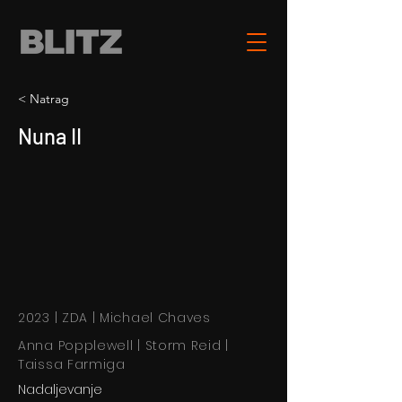
< Natrag
Nuna II
2023 | ZDA | Michael Chaves
Anna Popplewell | Storm Reid |
Taissa Farmiga
Nadaljevanje