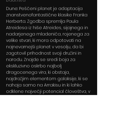
Bautista
Dune: Peščeni planet je adaptacija
znanstvenofantastične klasike Franka
Herberta. Zgodba spremlja Paula
Atreidesa iz hiše Atreides, sijajnega in
nadarjenega mladeniča, rojenega za
velike stvari, ki mora odpotovati na
najnevarnejši planet v vesolju, da bi
zagotovil prihodnost svoji družini in
narodu. Znajde se sredi boja za
ekskluzivno oskrbo najbolj
dragocenega vira, ki obstaja,
najdražjim elementom galaksije, ki se
nahaja samo na Arrakisu in ki lahko
odklene največji potencial človeštva, v
katerem bodo preživeli samo tisti, ki
zmorejo premagati svoj strah.
Previous
Next