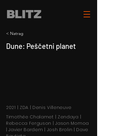
< Natrag
Dune: Peščetni planet
2021 | ZDA | Denis Villeneuve
Timothée Chalamet | Zendaya |
Rebecca Ferguson | Jason Momoa
| Javier Bardem | Josh Brolin | Dave