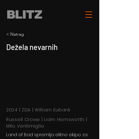
< Natrag
Dežela nevarnih
2024 | ZDA | William Eubank
Russell Crowe | Liam Hemsworth |
Milo Ventimiglia
Land of Bad spremlja elitno ekipo za