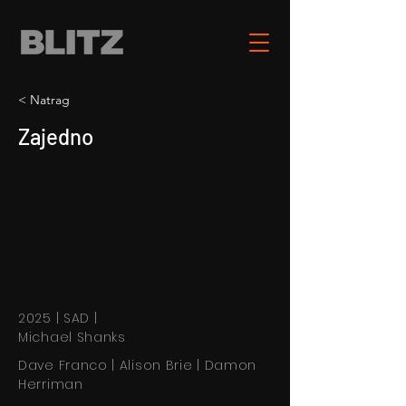
< Natrag
Zajedno
2025 | SAD |
Michael Shanks
Dave Franco | Alison Brie | Damon
Herriman