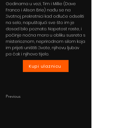
Godinama u vezi, Tim i Millie (Dave
Franco i Alison Brie) nađu se na
životnoj prekretnici kad odluče odseliti
na selo, napuštajući sve što im je
dosad bilo poznato. Napetost raste, i
počinje noćna mora u obliku susreta s
misterioznom, neprirodnom silom koja
im prijeti uništiti živote, njihovu ljubav
pa čak i njihovo tijelo.
Kupi ulaznicu
Previous