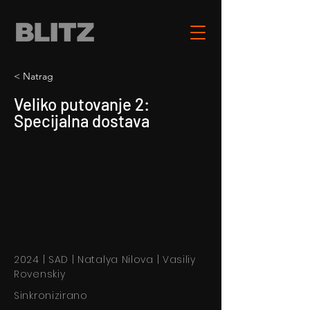
< Natrag
Veliko putovanje 2:
Specijalna dostava
2024 | SAD | Natalya Nilova | Vasiliy
Rovenskiy
Sinkronizirano