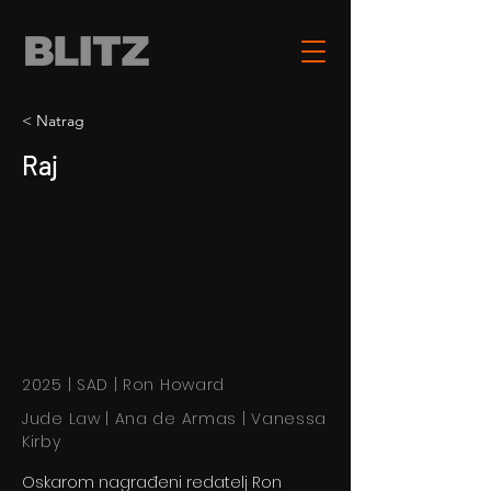
< Natrag
Raj
2025 | SAD | Ron Howard
Jude Law | Ana de Armas | Vanessa
Kirby
Oskarom nagrađeni redatelj Ron