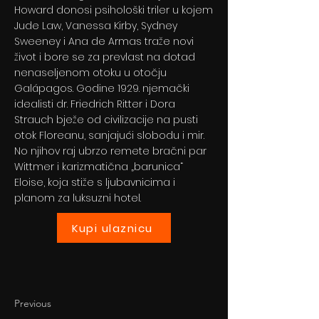
Howard donosi psihološki triler u kojem
Jude Law, Vanessa Kirby, Sydney
Sweeney i Ana de Armas traže novi
život i bore se za prevlast na dotad
nenaseljenom otoku u otočju
Galápagos. Godine 1929. njemački
idealisti dr. Friedrich Ritter i Dora
Strauch bježe od civilizacije na pusti
otok Floreanu, sanjajući slobodu i mir.
No njihov raj ubrzo remete bračni par
Wittmer i karizmatična „barunica“
Eloise, koja stiže s ljubavnicima i
planom za luksuzni hotel.
Kupi ulaznicu
Previous