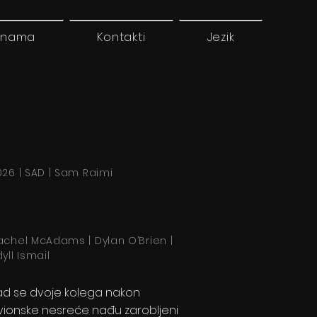
 nama
Kontakti
Jezik
026 | SAD | Sam Raimi
achel McAdams | Dylan O’Brien |
dyll Ismail
ad se dvoje kolega nakon
vionske nesreće nađu zarobljeni