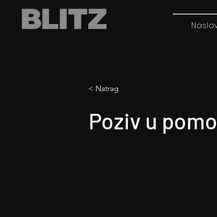
Naslo
< Natrag
Poziv u pom