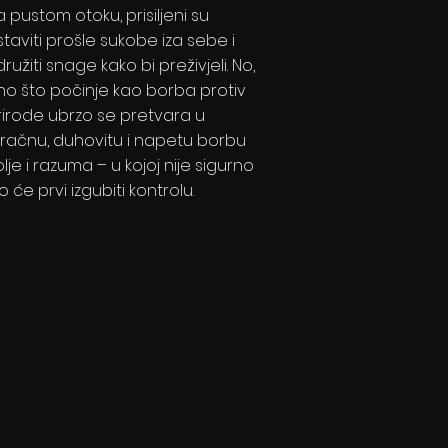
 pustom otoku, prisiljeni su
staviti prošle sukobe iza sebe i
ružiti snage kako bi preživjeli. No,
no što počinje kao borba protiv
rirode ubrzo se pretvara u
račnu, duhovitu i napetu borbu
lje i razuma – u kojoj nije sigurno
o će prvi izgubiti kontrolu.