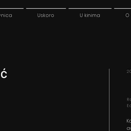
vnica
Uskoro
U kinima
O
oć
2
R
E
K
a