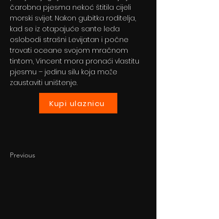
čarobna pjesma nekoć štitila cijeli
morski svijet. Nakon gubitka roditelja,
kad se iz otapajuće sante leda
oslobodi strašni Levijatan i počne
trovati oceane svojom mračnom
tintom, Vincent mora pronaći vlastitu
pjesmu – jedinu silu koja može
zaustaviti uništenje.
Kupi ulaznicu
Previous