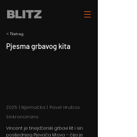
< Natrag
Pjesma grbavog kita
2025 | Njemačka | Pavel Hrubos
Sinkronizirano
Vincent je tinejdžerski grbavi kit i sin
posljednjeg Pjevača kitova – čija je