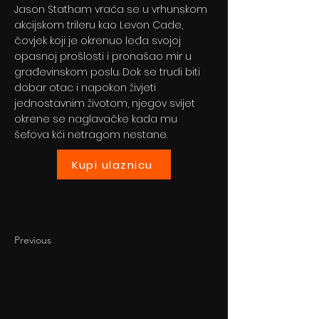
Jason Statham vraća se u vrhunskom
akcijskom trileru kao Levon Cade,
čovjek koji je okrenuo leđa svojoj
opasnoj prošlosti i pronašao mir u
građevinskom poslu. Dok se trudi biti
dobar otac i napokon živjeti
jednostavnim životom, njegov svijet
okrene se naglavačke kada mu
šefova kći netragom nestane.
Kupi ulaznicu
Previous