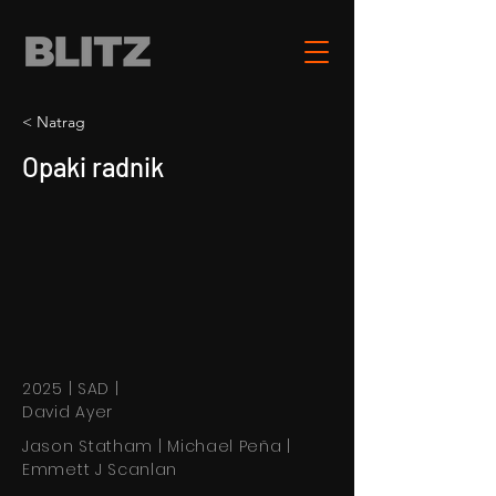
< Natrag
Opaki radnik
2025 | SAD |
David Ayer
Jason Statham | Michael Peña |
Emmett J Scanlan