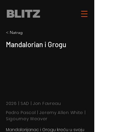
< Natrag
Mandalorian i Grogu
2026 | SAD | Jon Favreau
Pedro Pascal | Jeremy Allen White |
Sigourney Weaver
Mandalorijanac i Grogu kreću u svoju