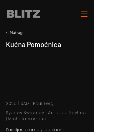
< Natrag
Kućna Pomoćnica
2025 | SAD | Paul Feig
Sydney Sweeney | Amanda Seyfried
| Michele Morrone
Snimljen prema globalnom