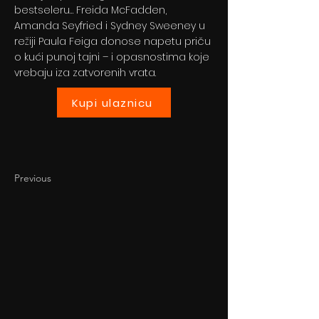
bestseleru… Freida McFadden,
Amanda Seyfried i Sydney Sweeney u
režiji Paula Feiga donose napetu priču
o kući punoj tajni – i opasnostima koje
vrebaju iza zatvorenih vrata.
Kupi ulaznicu
Previous