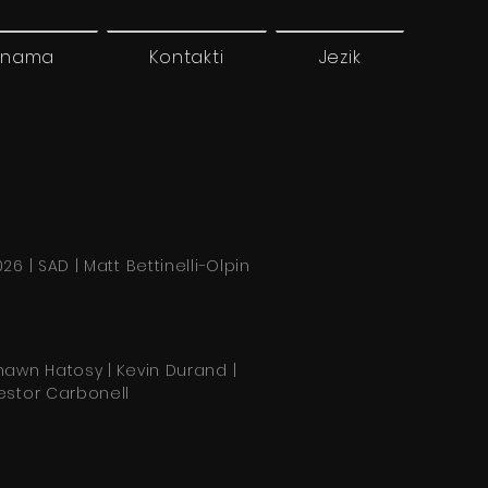
 nama
Kontakti
Jezik
26 | SAD | Matt Bettinelli-Olpin
hawn Hatosy | Kevin Durand |
estor Carbonell