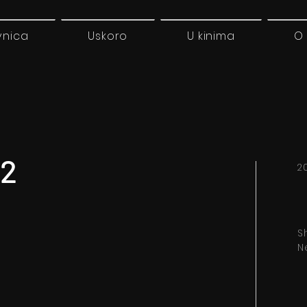
vnica
Uskoro
U kinima
O
 2
20
S
N