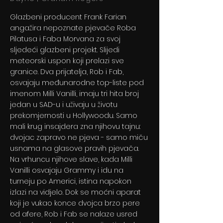
Glazbeni producent Frank Farian
angažira nepoznate pjevače Roba
Pilatusa i Faba Morvana za svoj
sljedeći glazbeni projekt. Slijedi
meteorski uspon koji prelazi sve
granice. Dva prijatelja, Rob i Fab,
osvajaju međunarodne top-liste pod
imenom Milli Vanilli, imaju tri hita broj
jedan u SAD-u i uživaju u životu
prekomjernosti u Hollywoodu. Samo
mali krug insajdera zna njihovu tajnu:
dvojac zapravo ne pjeva - samo miču
usnama na glasove pravih pjevača.
Na vrhuncu njihove slave, kada Milli
Vanilli osvajaju Grammy i idu na
turneju po Americi, istina napokon
izlazi na vidjelo. Dok se moćni aparat
koji je vukao konce dvojca brzo pere
od afere, Rob i Fab se nalaze usred