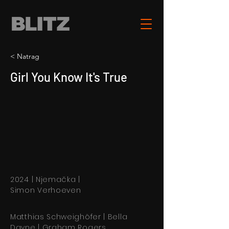
< Natrag
Girl You Know It's True
2024 | Njemačka |
Simon Verhoeven
Matthias Schweighöfer | Bella
Dayne | Graham Rogers