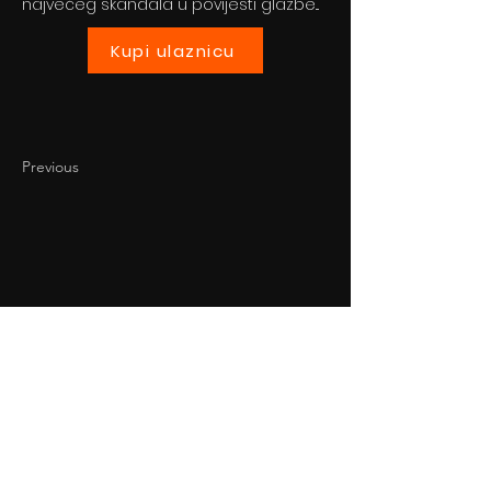
najvećeg skandala u povijesti glazbe...
Kupi ulaznicu
Previous