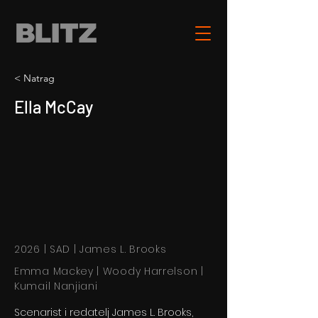
< Natrag
Ella McCay
2026 | SAD | James L. Brooks
Emma Mackey | Woody Harrelson |
Kumail Nanjiani
Scenarist i redatelj James L. Brooks,