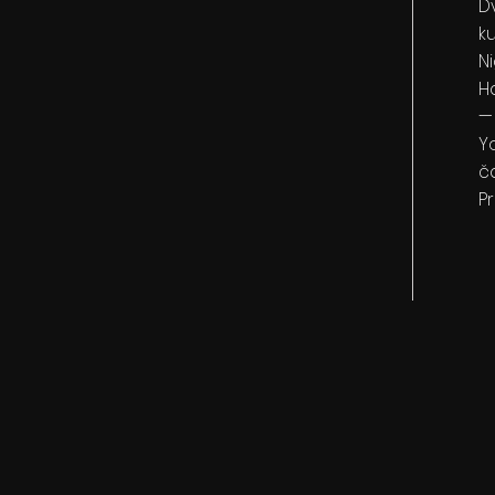
D
ku
N
H
—
Y
č
P