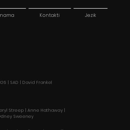
 nama
Kontakti
Jezik
026 | SAD | David Frankel
eryl Streep | Anne Hathaway |
ydney Sweeney