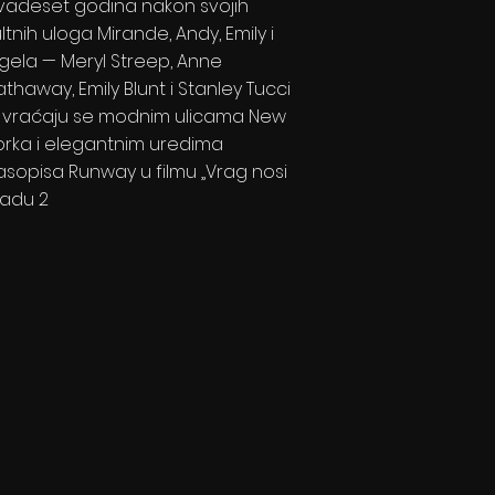
vadeset godina nakon svojih
ltnih uloga Mirande, Andy, Emily i
igela — Meryl Streep, Anne
athaway, Emily Blunt i Stanley Tucci
 vraćaju se modnim ulicama New
orka i elegantnim uredima
asopisa Runway u filmu „Vrag nosi
radu 2