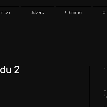
vnica
Uskoro
U kinima
O
adu 2
2
M
S