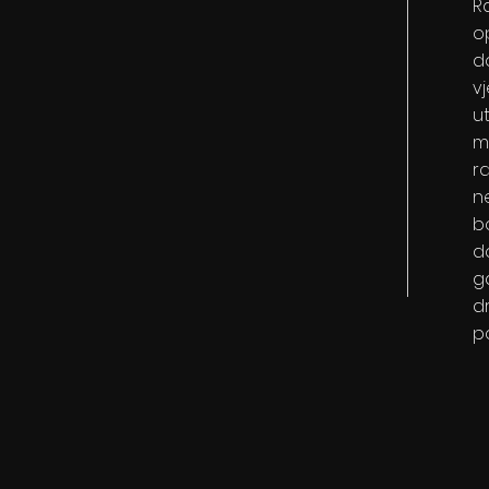
Ra
o
d
vj
u
m
r
n
b
d
g
d
po