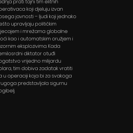
dnja prati tajni tim elitnih
perativaca koji djeluju izvan
osega javnosti – ljudi koji jednako
ešto upravljaju političkim
tjecajem i mrežama globalne
oći kao i automatskim oružjem i
azornim eksplozivima. Kada
emilosrdni diktator otuđi
ogatstvo vrijedno milijardu
olara, tim dobiva zadatak vratiti
a u operaciji koja bi za svakoga
rugoga predstavljala sigurnu
gibelj.