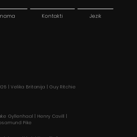
 nama
Kontakti
Jezik
26 | Velika Britanija | Guy Ritchie
ake Gyllenhaal | Henry Cavill |
osamund Pike