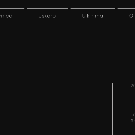
vnica
Uskoro
U kinima
O
20
J
R