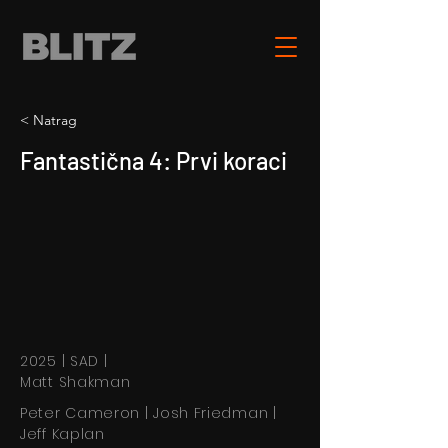
< Natrag
Fantastična 4: Prvi koraci
2025 | SAD |
Matt Shakman
Peter Cameron | Josh Friedman |
Jeff Kaplan