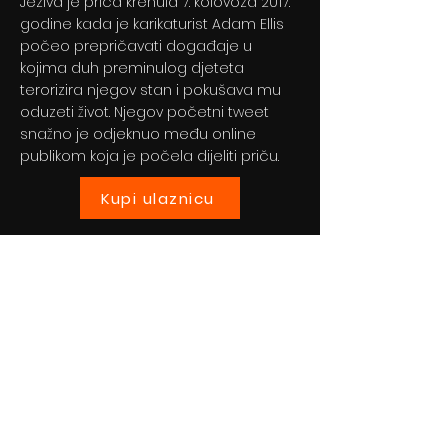
Jeziva je priča krenula 7. kolovoza 2017.
godine kada je karikaturist Adam Ellis
počeo prepričavati događaje u
kojima duh preminulog djeteta
terorizira njegov stan i pokušava mu
oduzeti život. Njegov početni tweet
snažno je odjeknuo među online
publikom koja je počela dijeliti priču.
Kupi ulaznicu
Previous
Next
© 2024 By BLITZ d.o.o.