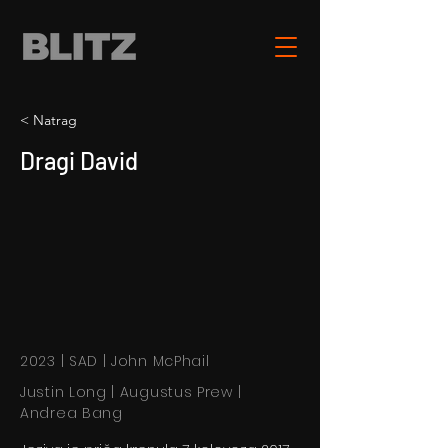
< Natrag
Dragi David
2023 | SAD | John McPhail
Justin Long | Augustus Prew |
Andrea Bang