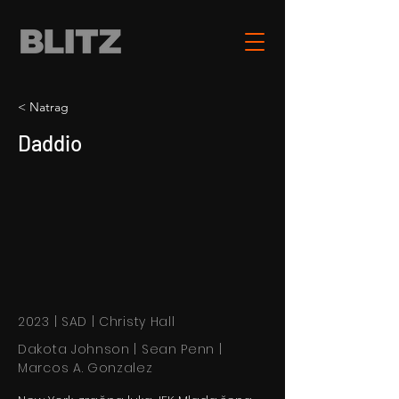
< Natrag
Daddio
2023 | SAD | Christy Hall
Dakota Johnson | Sean Penn |
Marcos A. Gonzalez