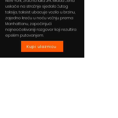
New York, zračna luka JFK. Mlada žena
uskače na stražnje sjedalo žutog
taksija, taksist ubacuje vozilo u brzinu,
zajedno kreću u noću vožnju prema
Manhattanu, započinjući
najneočekivaniji razgovor koji rezultira
epskim putovanjem.
Kupi ulaznicu
Previous
Next
© 2024 By BLITZ d.o.o.