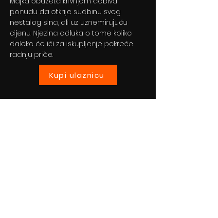
Majka obuzeta krivnjom dobiva
ponudu da otkrije sudbinu svog
nestalog sina, ali uz uznemirujuću
cijenu. Njezina odluka o tome koliko
daleko će ići za iskupljenje pokreće
radnju priče.
Kupi ulaznicu
Previous
Next
© 2024 By BLITZ d.o.o.