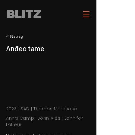
< Natrag
Anđeo tame
2023 | SAD | Thomas Marchese
Anna Camp | John Ales | Jennifer
Lafleur